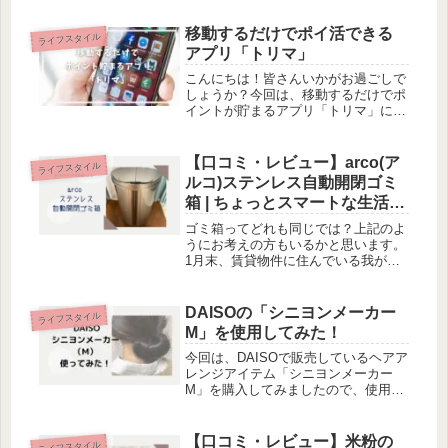
le quatre heures」のケーキを食べてみ
たので紹介していきます。pour le
移動するだけでポイ活できる
ライフスタイル
qua...
アプリ「トリマ」
こんにちは！皆さんいかがお過ごしで
しょうか？今回は、移動するだけでポ
イントが貯まるアプリ「トリマ」につ
いて書いていきます。ぜひ気軽に読ん
でみて下さいね（＾＾）トリマとは？
ジオテクノロジーズが運営している、
【口コミ・レビュー】arco(ア
ライフスタイル
移動するだけでポイントが貯まるポイ
ルコ)ステンレス自動開閉ゴミ
活...
箱 | ちょっとスマートな生活
へ！？
ゴミ箱ってどれも同じでは？上記のよ
うにお考えの方もいるかと思います。
1月末、賃貸物件に住んでいる我が家
に新しい家具を導入しました。それは
センサーに手をかざすだけで蓋が開く
「自動開閉のゴミ箱」です。私が購入
DAISOの「シニヨンメーカー
ライフスタイル
したのは手をかざすだけで蓋が横にオ
M」を使用してみた！
ー...
今回は、DAISOで販売しているヘアア
レンジアイテム「シニヨンメーカー
M」を購入してみましたので、使用し
た感想を綴っていきます。今後購入さ
れる方の参考になれればと思います。
シニヨンメーカーMとは？真ん中の空
【口コミ・レビュー】米粉の
ライフスタイル