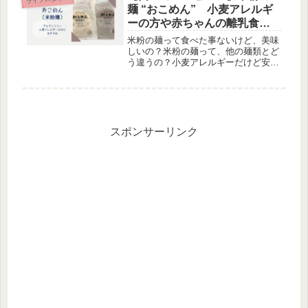
洞に髪の毛を通して巻いて止めるだ
麺 “おこめん” 小麦アレルギ
け...
ーの方や赤ちゃんの離乳食に
おすすめ！
米粉の麺って食べた事ないけど、美味
しいの？米粉の麺って、他の麺類とど
う違うの？小麦アレルギーだけど安心
して食べられる麺って本当？このよう
に疑問に思っている人が多いと思いま
すが、どんな商品か分からないまま買
って食べるのは抵抗がありますよね。
そ...
スポンサーリンク