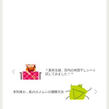
＊新米主婦、百均の布団干しシート
試してみました！＊
冬到来か…私のカメムシの捕獲方法