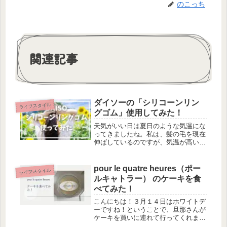
のこっち
関連記事
ダイソーの「シリコーンリン
ライフスタイル
グゴム」使用してみた！
天気がいい日は夏日のような気温にな
ってきましたね。私は、髪の毛を現在
伸ばしているのですが、気温が高いと
暑くて鬱陶しいですね。冬の間は、髪
の毛があると首元が暖かくていいので
すが、もう暑いので髪を下ろしている
pour le quatre heures（ポー
ライフスタイル
と首に汗をかいてしまいへばりつくよ
ルキャトラー） のケーキを食
う...
べてみた！
こんにちは！３月１４日はホワイトデ
ーですね！ということで、旦那さんが
ケーキを買いに連れて行ってくれまし
た！ずっと気になっていたお店「pour